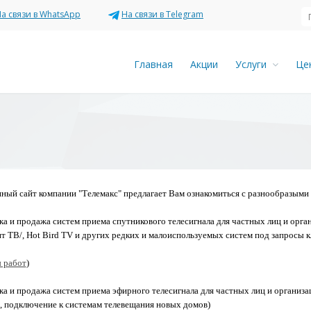
а связи в WhatsApp
На связи в Telegram
Главная
Акции
Услуги
Ц
ный сайт компании "Телемакс" предлагает Вам ознакомиться с разнообразыми
вка и продажа систем приема спутникового телесигнала для частных лиц и орг
т ТВ/, Hot Bird TV и других редких и малоиспользуемых систем под запросы к
 работ
)
вка и продажа систем приема эфирного телесигнала для частных лиц и организа
, подключение к системам телевещания новых домов)