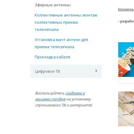
Эфирные антенны
(
примеры
Коллективные антенны: монтаж
- разраб
коллективных приема
телесигнала
Установка мачт антенн для
приема телесигнала
Прокладка кабеля
Цифровое ТВ
Воспользуйтесь
скидками и
акциями
сегодня
на установку
спутникового ТВ и интернета!