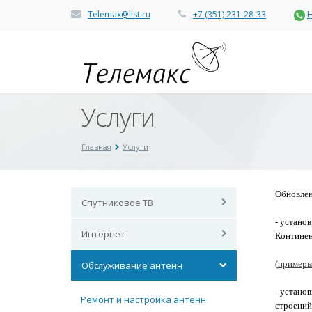
Telemax@list.ru
+7 (351) 231-28-33
Н
Услуги
Главная
Услуги
Обновлен
Спутниковое ТВ
- устано
Интернет
Континен
(
примеры
Обслуживание антенн
- устано
Ремонт и настройка антенн
строений