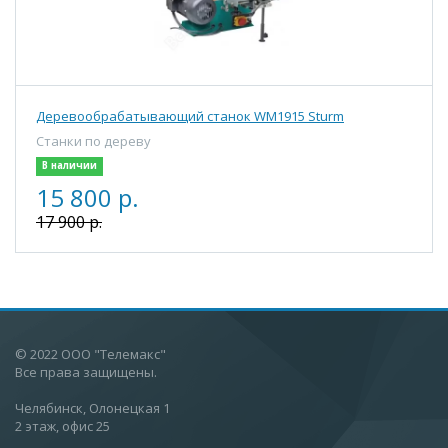
Деревообрабатывающий станок WM1915 Sturm
Станки по дереву
В наличии
15 800 р.
17 900 р.
© 2022 ООО "Телемакс"
Все права защищены.
Челябинск, Олонецкая 1
2 этаж, офис 25