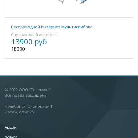
Беспроводной Интернет Мультисимбокс
Спутниковый интернет
13900 руб
18990
© 2022 ООО "Телемакс"
Все права защищены.
Челябинск, Олонецкая 1
2 этаж, офис 25
Акции
Услуги