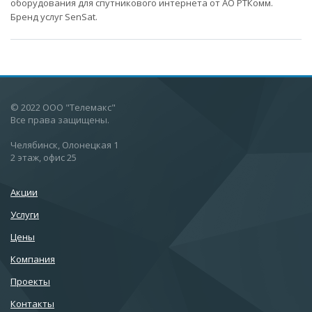
оборудования для спутникового интернета от АО РТКомм.
Бренд услуг SenSat.
© 2022 ООО "Телемакс"
Все права защищены.
Челябинск, Олонецкая 1
2 этаж, офис 25
Акции
Услуги
Цены
Компания
Проекты
Контакты