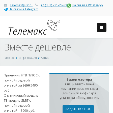
Telemax@list.ru
+7 (351) 231-28-33
На связи в WhatsApp
На связи в Telegram
Вместе дешевле
Главная
Информация
Акции
Приемник НТВ ПЛЮС с
Вызов мастера
полной годовой
Специалист нашей
оплатой за
5850
5490
компании приедет к вам
руб.
домой или в офис для
Спутниковый модуль
установки оборудования.
ТВ-модуль SMiT с
полной годовой
ЗАДАТЬ ВОПРОС
оплатой – 3990 руб.